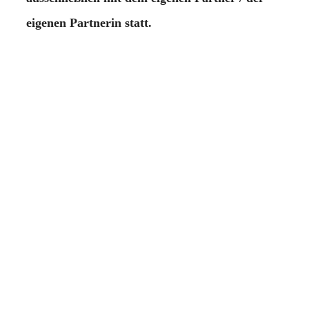
eigenen Partnerin statt.
Das Programm orientiert sich am katholischen
Verständnis von Ehe, setzt jedoch keine
religiöse Zugehörigkeit oder
Glaubensüberzeugung voraus.
Information
Kursnummer: 2604
Kosten: 280 € (pro Paar) zuzüglich 40,- €
Materialkosten