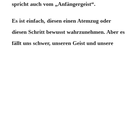
spricht auch vom „Anfängergeist“.
Es ist einfach, diesen einen Atemzug oder
diesen Schritt bewusst wahrzunehmen. Aber es
fällt uns schwer, unseren Geist und unsere
Praxis im ursprünglichen Sinn rein zu halten.
Damit daraus im Alltag eine Lebenshaltung,
bedarf es kontinuierlicher Übung.
Der Kurs findet im Schweigen statt. Wir sitzen
täglich etwa zehnmal zwischen 25 und 40
Minuten (Zazen) im Wechsel mit
Gehmeditation (Kinhin). Es gibt Vorträge und
Einzelgespräche mit dem Kursleiter. Jeden Tag