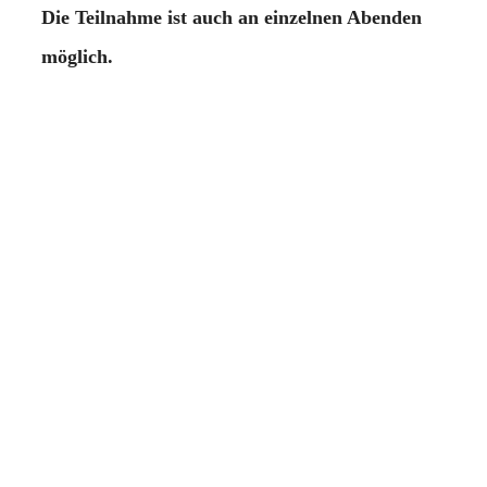
Die Teilnahme ist auch an einzelnen Abenden
möglich.
Eine Anmeldung ist nicht erforderlich.
Herzliche Einladung!
Ort:
Stauffenbergallee 9H, 01099 Dresden
(Gemeindesaal der röm.-kath. Pfarrei St.
Martin Dresden)
Zeit: Jeweils am 1. Dienstag im Monat 19.00 bis
20.30 Uhr. Nächste Termine: 04.02.25 –
04.03.25 – 01.04.25 – 06.05.25 – 03.06.25
Diese Veranstaltung findet in Kooperation mit