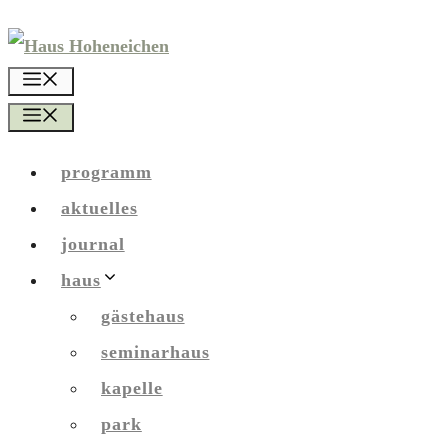
Zum
Inhalt
menü
springen
menü
programm
aktuelles
journal
haus
gästehaus
seminarhaus
kapelle
park