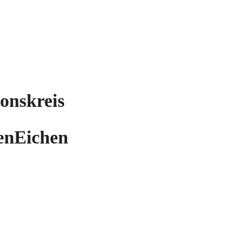
onskreis
enEichen