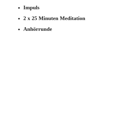
Impuls
2 x 25 Minuten Meditation
Anhörrunde
Information
Keine Anmeldung erforderlich.
Kursleitung