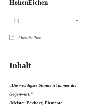
HohenEichen
Zum Kalender hinzufügen
ICS herunterladen
Google Kalender
iCalendar
Office 365
Outlook Live
Abendreihen
Inhalt
„Die wichtigste Stunde ist immer die
Gegenwart.“
(Meister Eckhart) Elemente: