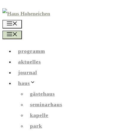
Zum
Inhalt
menü
springen
menü
programm
aktuelles
journal
haus
gästehaus
seminarhaus
kapelle
park