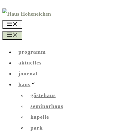
Zum
Inhalt
menü
springen
menü
programm
aktuelles
journal
haus
gästehaus
seminarhaus
kapelle
park