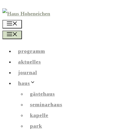
Zum
Inhalt
menü
springen
menü
programm
aktuelles
journal
haus
gästehaus
seminarhaus
kapelle
park