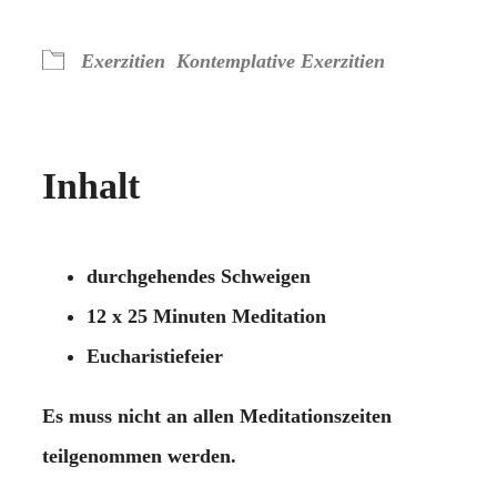
ICS herunterladen
Google Kalender
iCalendar
Office 365
Outlook Live
Exerzitien
Kontemplative Exerzitien
Inhalt
durchgehendes Schweigen
12 x 25 Minuten Meditation
Eucharistiefeier
Es muss nicht an allen Meditationszeiten
teilgenommen werden.