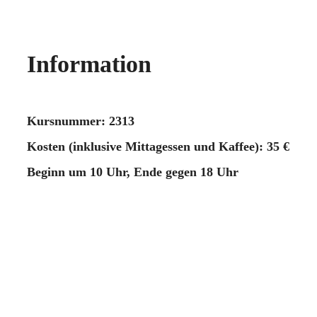
Information
Kursnummer: 2313
Kosten (inklusive Mittagessen und Kaffee): 35 €
Beginn um 10 Uhr, Ende gegen 18 Uhr
Bitte bis 02. Juni 2023 anmelden.
Meditationszeiten als PDF
Sollten Sie an dem Kontemplationstag
teilnehmen wollen, sich den Beitrag aber nicht