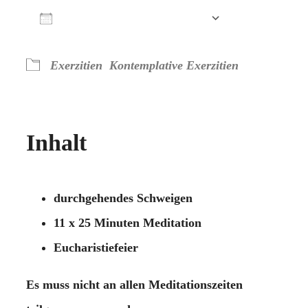
Zum Kalender hinzufügen
ICS herunterladen
Google Kalender
iCalendar
Office 365
Outlook Live
Exerzitien
Kontemplative Exerzitien
Inhalt
durchgehendes Schweigen
11 x 25 Minuten Meditation
Eucharistiefeier
Es muss nicht an allen Meditationszeiten