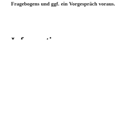
Fragebogens und ggf. ein Vorgespräch voraus.
Information
Kursnummer: 2320
Kosten: 480 €
Kursgebühr: 220 €
Sollten Sie an den Exerzitien teilnehmen wollen,
sich den Beitrag aber nicht leisten können,
sprechen Sie uns an – wir finden eine Lösung.