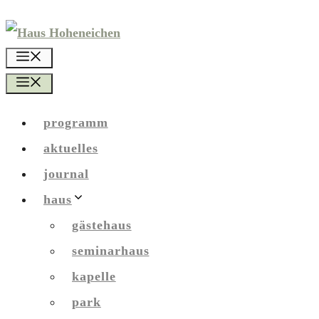
Zum
Inhalt
menü
springen
menü
programm
aktuelles
journal
haus
gästehaus
seminarhaus
kapelle
park