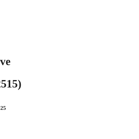
ve
2515)
025