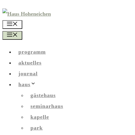
Zum
Inhalt
menü
springen
menü
programm
aktuelles
journal
haus
gästehaus
seminarhaus
kapelle
park