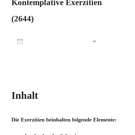
Kontemplative Exerzitien
(2644)
Zum Kalender hinzufügen
ICS herunterladen
Google Kalender
iCalendar
Office 365
Outlook Live
Inhalt
Die Exerzitien beinhalten folgende Elemente: