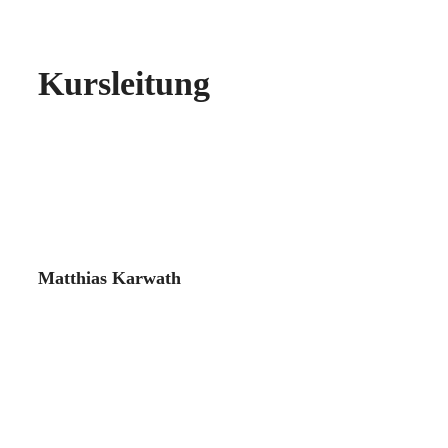
Kursleitung
Matthias Karwath
Seelsorger und Exerzitienbegleiter
Mehr erfahren